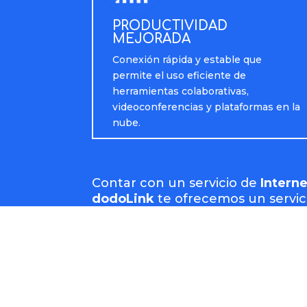
PRODUCTIVIDAD
MEJORADA
Conexión rápida y estable que
permite el uso eficiente de
herramientas colaborativas,
videoconferencias y plataformas en la
nube.
Contar con un servicio de
Intern
dodoLink
te ofrecemos un servic
información
y
optimizando los p
la medida de tus necesidades.
Solicitá ahora tu asesoramiento 
avanzada.