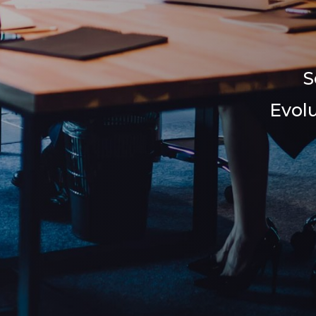
S
Evol