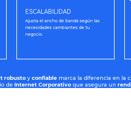
ESCALABILIDAD
Ajusta el ancho de banda según las
necesidades cambiantes de tu
negocio.
et robusto
y
confiable
marca la diferencia en la 
io de
Internet Corporativo
que asegura un
rend
rocesos
. Llevá tu conectividad al siguiente nivel
personalizado
y
potenciá tu negocio
con una so