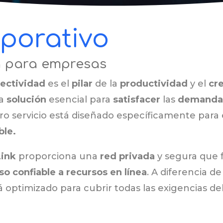
rporativo
a para empresas
ectividad
es el
pilar
de la
productividad
y el
cr
la
solución
esencial para
satisfacer
las
demanda
o servicio está diseñado específicamente par
ble.
ink
proporciona una
red privada
y segura que f
so confiable a recursos en línea
. A diferencia d
 optimizado para cubrir todas las exigencias de