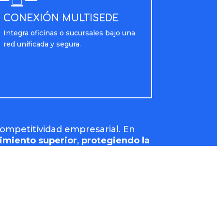
CONEXIÓN MULTISEDE
Integra oficinas o sucursales bajo una
red unificada y segura.
competitividad empresarial. En
imiento superior
,
protegiendo la
 y disfrutá de un servicio hecho a
lución de conectividad