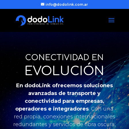
info@dodolink.com.ar
CONECTIVIDAD EN
EVOLUCIÓN
En dodoLink ofrecemos
soluciones
avanzadas de transporte y
conectividad para empresas,
operadores e integradores
. Con una
red propia, conexiones internacionales
redundantes y servicios de fibra oscura,